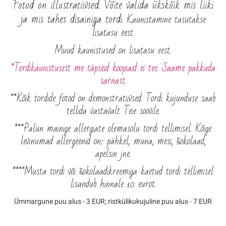
Fotod on illustratiivsed. Võite valida ükskõik mis liiki
ja mis tahes disainiga tord
i. Kaunistamine tasutakse
lisatasu eest.
Muud kaunistused on lisatasu eest.
*Tordikaunistusest me täpseid koopiaid ei tee. Saame pakkuda
sarnast.
**Kõik tordide fotod on demonstratiivsed. Tordi kujunduse saab
tellida vastavalt Teie soovile.
***Palun mainige allergiate olemasolu tordi tellimisel. Kõige
levinumad allergeenid on: pähkel, muna, mesi, šokolaad,
apelsin jne.
****Musta tordi või šokolaadikreemiga kaetud tordi tellimisel
lisandub hinnale 10 eurot.
Ümmargune puu alus - 3 EUR; ristkülikukujuline
puu alus - 7 EUR