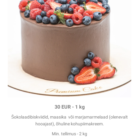
30 EUR
-
1 kg
Šokolaadibiskviidid,
maasika
või
marjamarmelaad
(olenevalt
hooajast)
, õhuline kohupiimakreem.
Min. tellimus - 2 kg