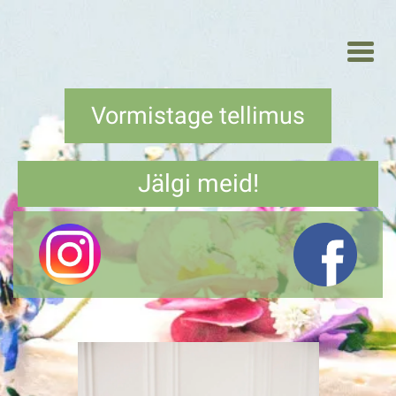
Vormistage tellimus
Jälgi meid!