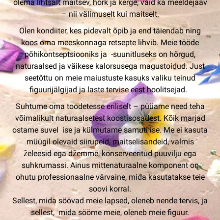
olema lihtsalt maitsev, hõrk ja kerge, vaid ka meeldejääv
– nii välimuselt kui maitselt.
Olen kondiiter, kes pidevalt õpib ja end täiendab ning
koos oma meeskonnaga retsepte lihvib. Meie tööde
põhikontseptsiooniks ja -suunitluseks on hõrgud,
naturaalsed ja väikese kalorsusega magustoidud. Just
seetõttu on meie maiustuste kasuks valiku teinud
figuurijälgijad ja laste tervise eest hoolitsejad.
Suhtume oma toodetesse eriliselt – püüame need teha
võimalikult naturaalsetest koostisosadest. Kõik marjad
ostame suvel ise ja külmutame samuti ise. Me ei kasuta
müügil olevaid siirupeid, maitselisandeid, valmis
želeesid ega džemme, konserveeritud puuvilju ega
suhkrumassi. Ainus mittenaturaalne komponent on
ohutu professionaalne värvaine, mida kasutatakse teie
soovi korral.
Sellest, mida söövad meie lapsed, oleneb nende tervis, ja
sellest, mida sööme meie, oleneb meie figuur.