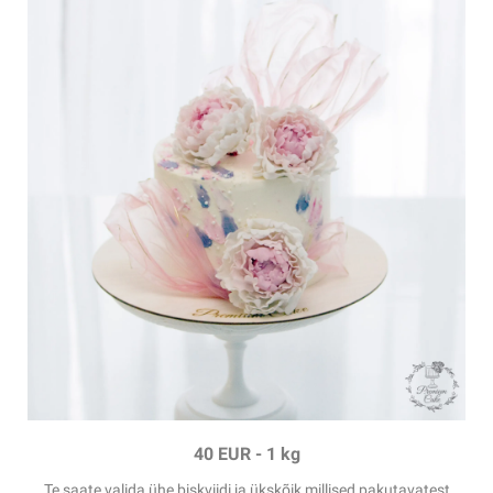
40 EUR
-
1 kg
Te saate valida ühe biskviidi ja ükskõik millised pakutavatest