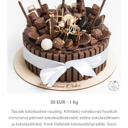
30 EUR -
1 kg
Täiuslik šokolaadine nauding. Kihtideks vahelduvad hoolikalt
immutatud pehmed šokolaadibiskviidid, siidine šokolaadikreem
ja šokolaaditükid. Kook tõelistele šokolaadisõpradele. Soovi