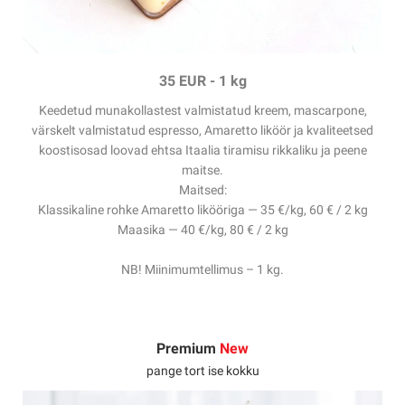
35 EUR
-
1 kg
Keedetud munakollastest valmistatud kreem, mascarpone,
värskelt valmistatud espresso, Amaretto liköör ja kvaliteetsed
koostisosad loovad ehtsa Itaalia tiramisu rikkaliku ja peene
maitse.
Maitsed:
Klassikaline rohke Amaretto likööriga — 35 €/kg, 60 € / 2 kg
Maasika — 40 €/kg, 80 € / 2 kg
NB! Miinimumtellimus – 1 kg.
Premium
New
pange tort ise kokku