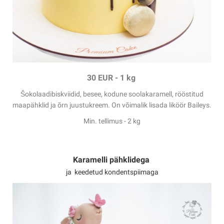
30 EUR -
1 kg
Šokolaadibiskviidid
,
besee, kodune
soolakaramell
, rööstitud
maapähklid ja õrn juustukreem. On võimalik lisada liköör
Baileys.
Min. tellimus - 2 kg
Karamelli pähklidega
ja keedetud kondentspiimaga