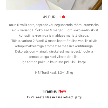
49 EUR
-
1 tk
Täiuslik valik pere, sõprade või isegi iseenda rõõmustamiseks!
Täidis, variant 1: Šokolaad & marjad — õrn šokolaadibiskviit
kohupiimakreemiga ja mahlase marjatäidisega.
Täidis, variant 2: Vanill & maasikas — õhuline vanillibiskviit
kohupiimakreemiga
aromaatse maasikakonfitüüriga.
Dekoratsioon — ainult värsketest marjadest, hoole ja
armastusega kuni viimse detailini.
Iga tort on pakitud kaunisse pidulikku karpi.
NB! Tordi kaal: 1,3–1,5 kg
Tiramisu
New
1972. aasta klassikalise retsepti järgi