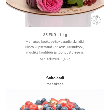
35 EUR
-
1 kg
Mahlased kookose-šokolaadibiskviidid,
üliõrn küpsetatud kookose-juustukook,
mustika konfitüür
ja toorjuustukreem
.
Min. tellimus - 2,5 kg
Šokolaadi
maasikaga