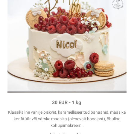
30 EUR - 1 kg
Klassikaline vanilje biskviit, karamelliseeritud banaanid, maasika
konfitüür või värske maasika (olenevalt hooajast), õhuline
kohupiimakreem..