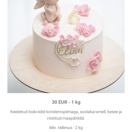
30 EUR -
1 kg
Keedetud biskviidid
kondentspiimaga
, soolakaramell, besee ja
röstitud maapähklid.
Min. tellimus - 2 kg