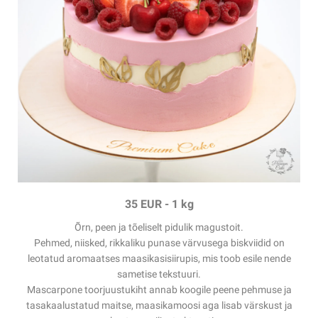
35 EUR
-
1 kg
Õrn, peen ja tõeliselt pidulik magustoit.
Pehmed, niisked, rikkaliku punase värvusega biskviidid on
leotatud aromaatses maasikasisiirupis, mis toob esile nende
sametise tekstuuri.
Mascarpone toorjuustukiht annab koogile peene pehmuse ja
tasakaalustatud maitse, maasikamoosi aga lisab värskust ja