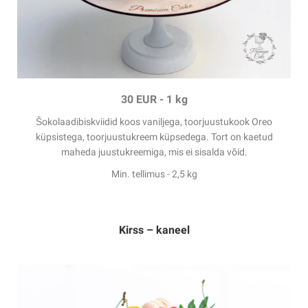
30 EUR
-
1 kg
Šokolaadibiskviidid
koos vaniljega, toorjuustukook Oreo
küpsistega, toorjuustukreem küpsedega
.
Tort on kaetud
maheda juustukreemiga, mis ei sisalda võid.
Min. tellimus - 2,5 kg
Kirss – kaneel