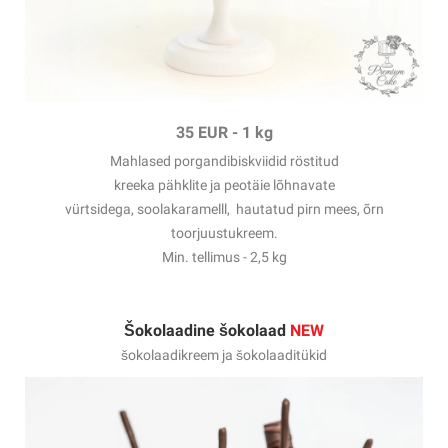
35 EUR
-
1 kg
Mahlased porgandibiskviidid röstitud
kreeka pähklite ja peotäie lõhnavate
vürtsidega, soolakaramelll, hautatud pirn mees, õrn
toorjuustukreem.
Min. tellimus - 2,5 kg
Šokolaadine šokolaad
NEW
šokolaadikreem ja šokolaaditükid