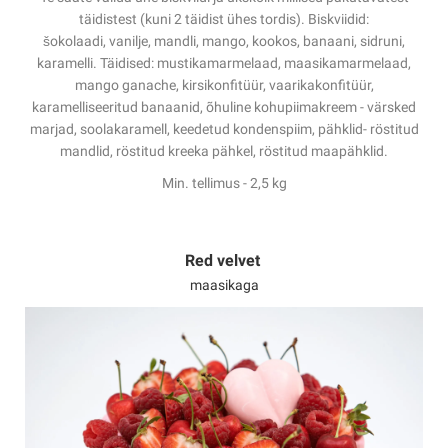
täidistest (kuni 2 täidist ühes tordis). Biskviidid:
šokolaadi, vanilje, mandli, mango, kookos, banaani, sidruni,
karamelli. Täidised: mustikamarmelaad, maasikamarmelaad,
mango ganache, kirsikonfitüür, vaarikakonfitüür,
karamelliseeritud banaanid, õhuline kohupiimakreem - värsked
marjad, soolakaramell, keedetud kondenspiim, pähklid- röstitud
mandlid, röstitud kreeka pähkel, röstitud maapähklid.
Min. tellimus - 2,5 kg
Red velvet
maasikaga