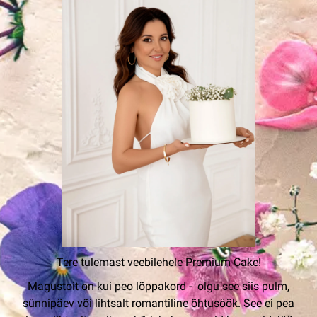
Tere tulemast veebilehele Premium Cake!
Magustoit on kui peo lõppakord - olgu see siis pulm,
sünnipäev või lihtsalt romantiline õhtusöök. See ei pea