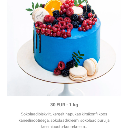
30 EUR
-
1 kg
Šokolaadibiskviit, kergelt hapukas kirsikonfi koos
kaneelinootidega, šokolaadikreem, šokolaadipuru ja
kreemjuustu-koorekreem.
.