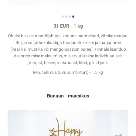
31 EUR
-
1 kg
Õhuke biskviit mandlijahuga, kodune marmelaad, värske marjad,
Belgia valge šokolaadiga toorjuustukreem ja marjapüree
(
vaarika,
mustika või mango-passion püree). Hinnale lisandub
dekoreerimise maksumus, mis arvutatakse individuaalselt
(marjad, besee, makroonid, lilled, pildid jne).
Min. tellimus (üks numbritort) - 1,5 kg
Banaan - maasikas